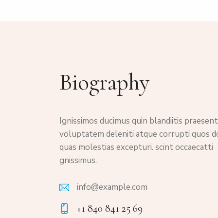
Biography
Ignissimos ducimus quin blandiitis praesen
voluptatem deleniti atque corrupti quos d
quas molestias excepturi. scint occaecatti
gnissimus.
info@example.com
E-
+1 840 841 25 69
m